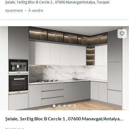
Şelale, 1erEtg Bloc B Cercle 2 , 07600 Manavgat/Antalya, Turquie
Apartment
À vendre
Şelale, 1erEtg Bloc B Cercle 1 , 07600 Manavgat/Antalya,
Turquie