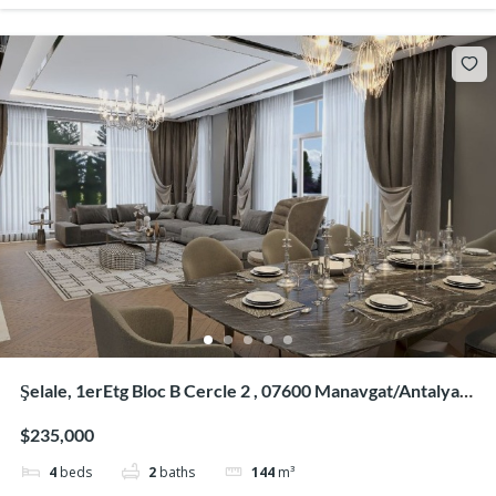
Şelale, 1erEtg Bloc B Cercle 2 , 07600 Manavgat/Antalya,
Turquie
$235,000
4
beds
2
baths
144
m³