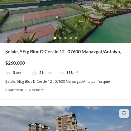
Şelale, 5Etg Bloc D Cercle 12 , 07600 Manavgat/Antalya,
Turquie
$260,000
3
beds
2
baths
138
m³
Şelale, 5Etg Bloc D Cercle 12 , 07600 Manavgat/Antalya, Turquie
Apartment
À vendre