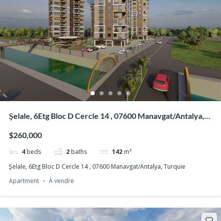
Şelale, 6Etg Bloc D Cercle 14 , 07600 Manavgat/Antalya,
Turquie
$260,000
4
beds
2
baths
142
m³
Şelale, 6Etg Bloc D Cercle 14 , 07600 Manavgat/Antalya, Turquie
Apartment
À vendre