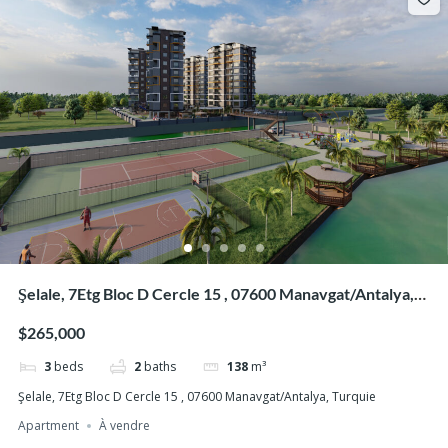
Şelale, 7Etg Bloc D Cercle 15 , 07600 Manavgat/Antalya,
Turquie
$265,000
3
beds
2
baths
138
m³
Şelale, 7Etg Bloc D Cercle 15 , 07600 Manavgat/Antalya, Turquie
Apartment
À vendre